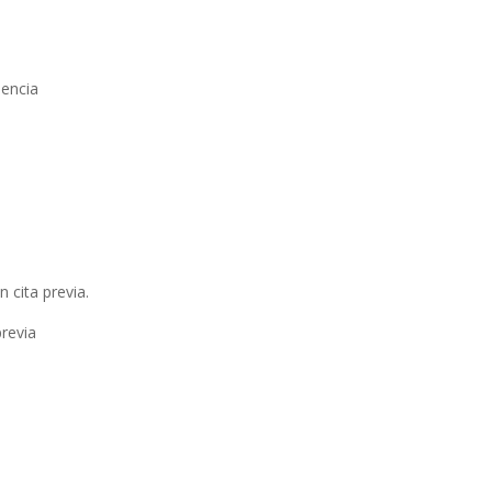
iencia
n cita previa.
previa