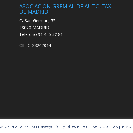
ASOCIACIÓN GREMIAL DE AUTO TAXI
DE MADRID
C/ San Germán, 55
28020 MADRID
Teléfono 91 445 32 81
CIF: G-28242014
ros para analizar su navegación y ofrecerle un servicio más person