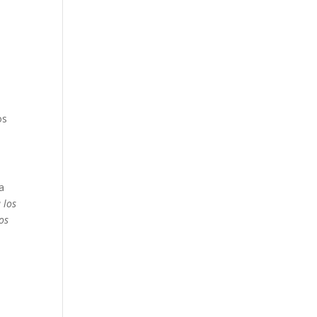
os
a
 los
os