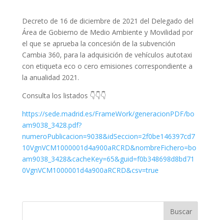
Decreto de 16 de diciembre de 2021 del Delegado del
Área de Gobierno de Medio Ambiente y Movilidad por
el que se aprueba la concesión de la subvención
Cambia 360, para la adquisición de vehículos autotaxi
con etiqueta eco o cero emisiones correspondiente a
la anualidad 2021.
Consulta los listados 👇👇👇
https://sede.madrid.es/FrameWork/generacionPDF/bo
am9038_3428.pdf?
numeroPublicacion=9038&idSeccion=2f0be146397cd7
10VgnVCM1000001d4a900aRCRD&nombreFichero=bo
am9038_3428&cacheKey=65&guid=f0b348698d8bd71
0VgnVCM1000001d4a900aRCRD&csv=true