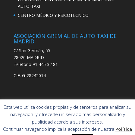
AUTO-TAXI
CENTRO MÉDICO Y PSICOTÉCNICO
ASOCIACIÓN GREMIAL DE AUTO TAXI DE
MADRID
C/ San Germán, 55
28020 MADRID
Teléfono 91 445 32 81
CIF: G-28242014
Esta web utiliza cookies propias y de terceros para analizar su
navegación y ofrecerle un servicio más personalizado y
publicidad acorde a sus intereses.
Asociación Gremial
POLÍTICA DE PRIVACIDAD
Continuar navegando implica la aceptación de nuestra
Política
Auto-Taxi de
POLÍTICA DE COOKIES
AVISO