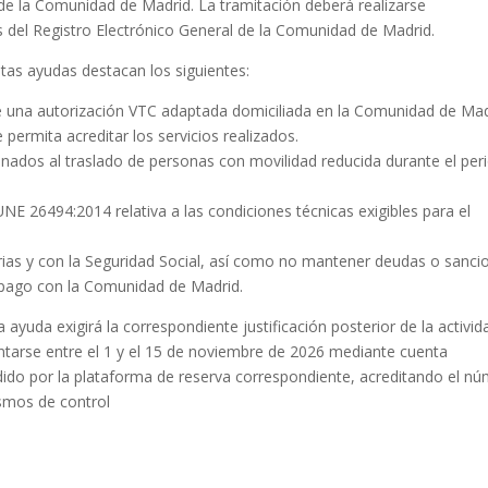
l de la Comunidad de Madrid. La tramitación deberá realizarse
 del Registro Electrónico General de la Comunidad de Madrid.
stas ayudas destacan los siguientes:
o de una autorización VTC adaptada domiciliada en la Comunidad de Mad
 permita acreditar los servicios realizados.
nados al traslado de personas con movilidad reducida durante el per
E 26494:2014 relativa a las condiciones técnicas exigibles para el
utarias y con la Seguridad Social, así como no mantener deudas o sanci
e pago con la Comunidad de Madrid.
ayuda exigirá la correspondiente justificación posterior de la activid
ntarse entre el 1 y el 15 de noviembre de 2026 mediante cuenta
dido por la plataforma de reserva correspondiente, acreditando el n
ismos de control