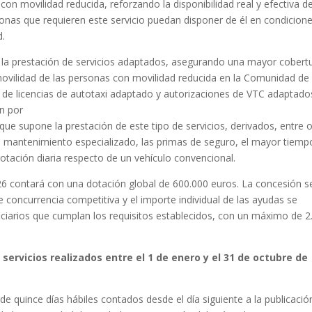
on movilidad reducida, reforzando la disponibilidad real y efectiva d
sonas que requieren este servicio puedan disponer de él en condicion
d.
r la prestación de servicios adaptados, asegurando una mayor cobert
movilidad de las personas con movilidad reducida en la Comunidad de
es de licencias de autotaxi adaptado y autorizaciones de VTC adaptado
en por
e supone la prestación de este tipo de servicios, derivados, entre o
su mantenimiento especializado, las primas de seguro, el mayor tiemp
rotación diaria respecto de un vehículo convencional.
26 contará con una dotación global de 600.000 euros. La concesión s
 concurrencia competitiva y el importe individual de las ayudas se
ciarios que cumplan los requisitos establecidos, con un máximo de 2
ervicios realizados entre el 1 de enero y el 31 de octubre de
 de quince días hábiles contados desde el día siguiente a la publicació