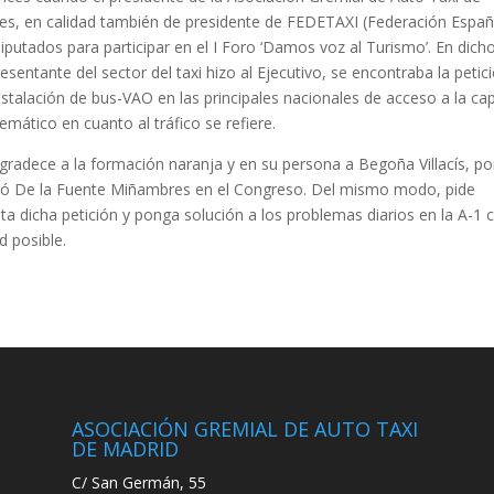
es, en calidad también de presidente de FEDETAXI (Federación Espa
iputados para participar en el I Foro ‘Damos voz al Turismo’. En dich
esentante del sector del taxi hizo al Ejecutivo, se encontraba la petic
nstalación de bus-VAO en las principales nacionales de acceso a la cap
emático en cuanto al tráfico se refiere.
agradece a la formación naranja y en su persona a Begoña Villacís, po
ladó De la Fuente Miñambres en el Congreso. Del mismo modo, pide
 dicha petición y ponga solución a los problemas diarios en la A-1 
d posible.
ASOCIACIÓN GREMIAL DE AUTO TAXI
DE MADRID
C/ San Germán, 55