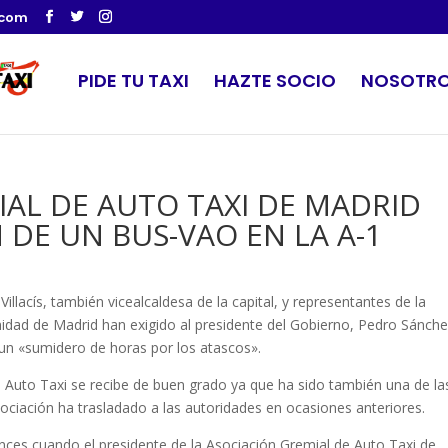
.com
PIDE TU TAXI
HAZTE SOCIO
NOSOTR
IAL DE AUTO TAXI DE MADRID
 DE UN BUS-VAO EN LA A-1
llacís, también vicealcaldesa de la capital, y representantes de la
idad de Madrid han exigido al presidente del Gobierno, Pedro Sánche
un «sumidero de horas por los atascos».
 Auto Taxi se recibe de buen grado ya que ha sido también una de la
asociación ha trasladado a las autoridades en ocasiones anteriores.
nces cuando el presidente de la Asociación Gremial de Auto Taxi de