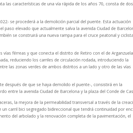
a las características de una vía rápida de los años 70, consta de do
22- se procederá a la demolición parcial del puente. Esta actuación
del paso elevado que actualmente salva la avenida Ciudad de Barcelo
ambién se construirá una nueva rampa para el cruce peatonal y ciclist
as vías férreas y que conecta el distrito de Retiro con el de Arganzuela
a, reduciendo los carriles de circulación rodada, introduciendo la
ntre las zonas verdes de ambos distritos a un lado y otro de las vías
 después de que se haya demolido el puente-, consistirá en la
do entre la avenida Ciudad de Barcelona y la plaza del Conde de Cas
ceras, la mejora de la permeabilidad transversal a través de la creac
 un carril bici segregado bidireccional que tendrá continuidad por en
umento del arbolado y la renovación completa de la pavimentación, el