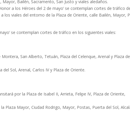
s, Mayor, Bailén, Sacramento, San Justo y viales aledaños.
n Honor a los Héroes del 2 de mayo’ se contemplan cortes de tráfico d
los viales del entorno de la Plaza de Oriente, calle Bailén, Mayor, 
mayo’ se contemplan cortes de tráfico en los siguientes viales:
s de Montera, San Alberto, Tetuán, Plaza del Celenque, Arenal y Plaza d
a del Sol, Arenal, Carlos IV y Plaza de Oriente.
sitará por la Plaza de Isabel II, Arrieta, Felipe IV, Plaza de Oriente,
rá la Plaza Mayor, Ciudad Rodrigo, Mayor, Postas, Puerta del Sol, Alcal