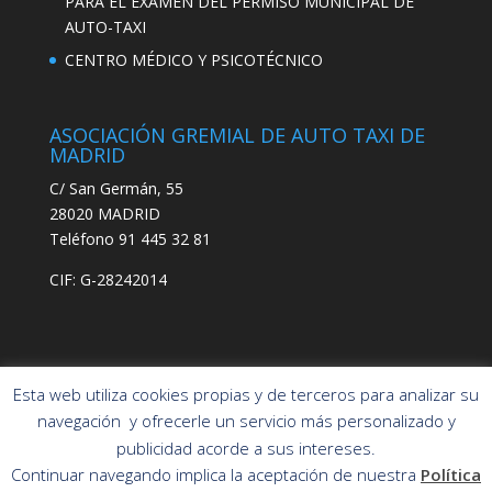
PARA EL EXAMEN DEL PERMISO MUNICIPAL DE
AUTO-TAXI
CENTRO MÉDICO Y PSICOTÉCNICO
ASOCIACIÓN GREMIAL DE AUTO TAXI DE
MADRID
C/ San Germán, 55
28020 MADRID
Teléfono 91 445 32 81
CIF: G-28242014
Esta web utiliza cookies propias y de terceros para analizar su
navegación y ofrecerle un servicio más personalizado y
publicidad acorde a sus intereses.
Asociación Gremial
POLÍTICA DE PRIVACIDAD
Continuar navegando implica la aceptación de nuestra
Política
Auto-Taxi de
POLÍTICA DE COOKIES
AVISO