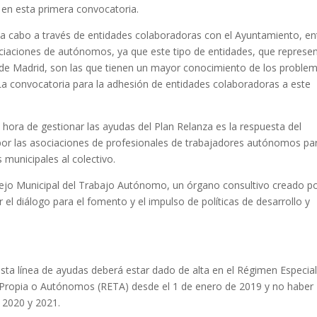
en esta primera convocatoria.
 a cabo a través de entidades colaboradoras con el Ayuntamiento, en
ociaciones de autónomos, ya que este tipo de entidades, que represe
d de Madrid, son las que tienen un mayor conocimiento de los proble
 La convocatoria para la adhesión de entidades colaboradoras a este
 hora de gestionar las ayudas del Plan Relanza es la respuesta del
 por las asociaciones de profesionales de trabajadores autónomos pa
s municipales al colectivo.
sejo Municipal del Trabajo Autónomo, un órgano consultivo creado po
ar el diálogo para el fomento y el impulso de políticas de desarrollo y
ta línea de ayudas deberá estar dado de alta en el Régimen Especia
a Propia o Autónomos (RETA) desde el 1 de enero de 2019 y no haber
 2020 y 2021.