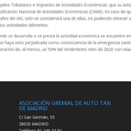
gados Tributarios e Impuesto de Actividades Económicas; que su acti
asificación Nacional de Actividades Económicas (CNAE). En caso de qu
fes del IAE, solo se considerará una de ellas, no pudiendo obtener 
os actividades diferentes.
nde se desarrolla o se presta la actividad económica se encuentre en
se haya visto perjudicada como consecuencia de la emergencia sanit
oración de, al menos, un 50% del rendimiento neto de 2020 con rela
ASOCIACIÓN GREMIAL DE AUTO TAXI
DE MADRID
C/ San Germán, 55
28020 MADRID
Teléfono 91 445 32 81