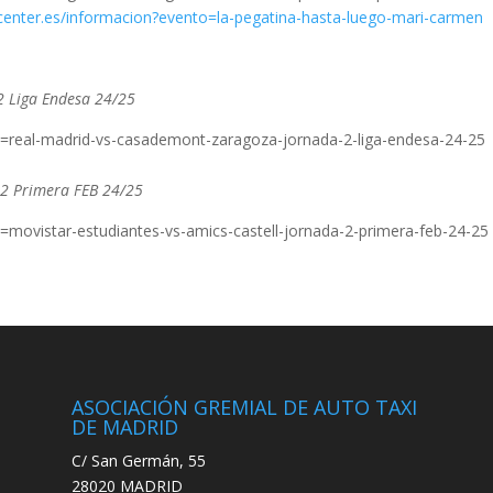
center.es/informacion?evento=la-pegatina-hasta-luego-mari-carmen
2 Liga Endesa 24/25
o=real-madrid-vs-casademont-zaragoza-jornada-2-liga-endesa-24-25
a 2 Primera FEB 24/25
=movistar-estudiantes-vs-amics-castell-jornada-2-primera-feb-24-25
ASOCIACIÓN GREMIAL DE AUTO TAXI
DE MADRID
C/ San Germán, 55
28020 MADRID