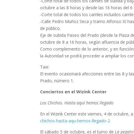
-Corte total de todos los carriles de subida y baj
octubre a las 8 horas y desde las 16 horas del 6
-Corte total de todos los carriles incluidos carri
-Calle Pedro Muñoz Seca y tramo Alfonso XI hast
de público.
Eje de subida Paseo del Prado (desde la Plaza de
octubre de 8 a 16 horas, según afluencia de públ
Como complemento de lo anterior, y en función 
la Autoridad se podrá proceder a ampliar los cor
Taxi:
El evento ocasionará afecciones entre las 8 y la
Prado, número 1.
Conciertos en el Wizink Center
Los Chichos. Hasta aquí hemos llegado
En el Wizink Center este viernes, 4 de octubre, a
chichos-hasta-aqu-hemos-llegado-2
El sábado 5 de octubre, es el turno de
La pegati