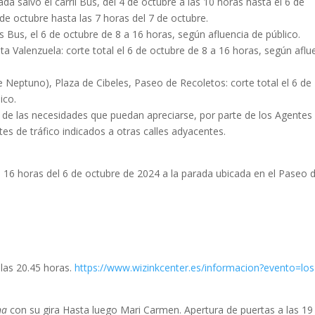
ada salvo el carril Bus, del 4 de octubre a las 10 horas hasta el 6 de
 de octubre hasta las 7 horas del 7 de octubre.
les Bus, el 6 de octubre de 8 a 16 horas, según afluencia de público.
a Valenzuela: corte total el 6 de octubre de 8 a 16 horas, según aflu
 Neptuno), Plaza de Cibeles, Paseo de Recoletos: corte total el 6 de
ico.
de las necesidades que puedan apreciarse, por parte de los Agentes
tes de tráfico indicados a otras calles adyacentes.
s 16 horas del 6 de octubre de 2024 a la parada ubicada en el Paseo d
 las 20.45 horas.
https://www.wizinkcenter.es/informacion?evento=los
na
con su gira Hasta luego Mari Carmen. Apertura de puertas a las 19