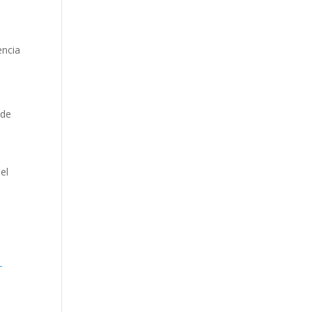
encia
 de
el
-