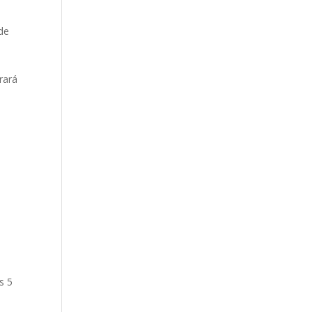
 de
rará
e
s 5