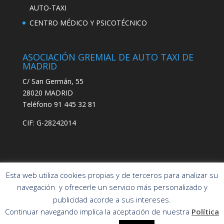
AUTO-TAXI
CENTRO MÉDICO Y PSICOTÉCNICO
ASOCIACIÓN GREMIAL DE AUTO TAXI DE
MADRID
C/ San Germán, 55
28020 MADRID
Teléfono 91 445 32 81
CIF: G-28242014
Esta web utiliza cookies propias y de terceros para analizar su
navegación y ofrecerle un servicio más personalizado y
publicidad acorde a sus intereses.
Asociación Gremial
POLÍTICA DE PRIVACIDAD
Continuar navegando implica la aceptación de nuestra
Política
Auto-Taxi de
POLÍTICA DE COOKIES
AVISO