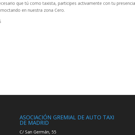
cesario que tú como taxista, participes activamente con tu presenci
ernoctando en nuestra zona Cero.
S
ASOCIACIÓN GREMIAL DE AUTO TAXI
DE MADRID
C/ San Germán, 55