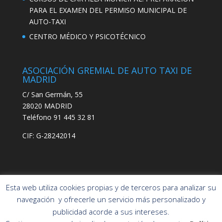
PARA EL EXAMEN DEL PERMISO MUNICIPAL DE
AUTO-TAXI
CENTRO MÉDICO Y PSICOTÉCNICO
ASOCIACIÓN GREMIAL DE AUTO TAXI DE
MADRID
C/ San Germán, 55
28020 MADRID
Teléfono 91 445 32 81
CIF: G-28242014
Esta web utiliza cookies propias y de terceros para analizar su
navegación y ofrecerle un servicio más personalizado y
publicidad acorde a sus intereses.
Asociación Gremial
POLÍTICA DE PRIVACIDAD