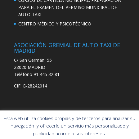
CURSOS DE CARTILLA MUNICIPAL. PREPARACIÓN
PARA EL EXAMEN DEL PERMISO MUNICIPAL DE
AUTO-TAXI
CENTRO MÉDICO Y PSICOTÉCNICO
ASOCIACIÓN GREMIAL DE AUTO TAXI DE
MADRID
C/ San Germán, 55
28020 MADRID
Teléfono 91 445 32 81
CIF: G-28242014
Esta web utiliza cookies propias y de terceros para analizar su
navegación y ofrecerle un servicio más personalizado y
publicidad acorde a sus intereses.
Asociación Gremial
POLÍTICA DE PRIVACIDAD