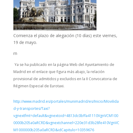
Comienza el plazo de alegación (10 días) este viernes,
19 de mayo.
rn
Ya se ha publicado en la página Web del Ayuntamiento de
Madrid en el enlace que figura más abajo, la relación
provisional de admitidos y excluidos en la II Convocatoria de
Régimen Especial de Eurotaxi.
http://www.madrid.es/portales/munimadrid/es/Inicio/Movilida
d-y-transportes/Taxi?
vgnextfmt=default&vgnextoid=4813dc0bffa41110VgnVCM100
0000b205a0aRCRD&vgnextchannel=220e31d3b28fe410VgnVC
M1000000b205a0aRCRD&idCapitulo=10359676