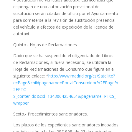
dispongan de una autorización provisional de
sustitución serán citadas de oficio por el Ayuntamiento
para someterse a la revisión de sustitución presencial
del vehículo a efectos de expedición de la licencia de
autotaxi.
Quinto.- Hojas de Reclamaciones.
Dado que se ha suspendido el diligenciado de Libros
de Reclamaciones, si fuera necesario, se utilizará la
Hoja de Reclamaciones de Consumo que figura en el
siguiente enlace: *
http://www.madrid.org/cs/Satellite?
c=Page&childpagename=PortalConsumidor%2FPage%
2FPTC
S_contenido&cid=1343064254651&pagename=PTCS_
wrapper
Sexto.- Procedimientos sancionadores.
Los plazos de los expedientes sancionadores incoados
por infracción a la Ley 20/1998, de 27 de noviembre,