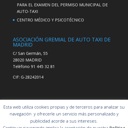
PARA EL EXAMEN DEL PERMISO MUNICIPAL DE
AUTO-TAXI
CENTRO MÉDICO Y PSICOTÉCNICO
ASOCIACIÓN GREMIAL DE AUTO TAXI DE
MADRID
C/ San Germán, 55
28020 MADRID
Teléfono 91 445 32 81
CIF: G-28242014
Esta web utiliza cookies propias y de terceros para analizar su
navegación y ofrecerle un servicio más personalizado y
publicidad acorde a sus intereses.
Asociación Gremial
POLÍTICA DE PRIVACIDAD
Continuar navegando implica la aceptación de nuestra
Política