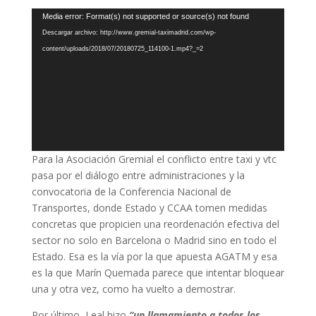
Reproductor
Media error: Format(s) not supported or source(s) not found
de
Descargar archivo: http://www.gremial-taximadrid.com/wp-
vídeo
content/uploads/2018/07/20180725_114100-1.mp4?_=2
Para la Asociación Gremial el conflicto entre taxi y vtc
pasa por el diálogo entre administraciones y la
convocatoria de la Conferencia Nacional de
Transportes, donde Estado y CCAA tomen medidas
concretas que propicien una reordenación efectiva del
sector no solo en Barcelona o Madrid sino en todo el
Estado. Esa es la vía por la que apuesta AGATM y esa
es la que Marín Quemada parece que intentar bloquear
una y otra vez, como ha vuelto a demostrar.
Por último, Leal hizo
“un llamamiento a todos los