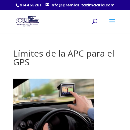
914453281
info@gremial-taximadrid.com
Límites de la APC para el
GPS