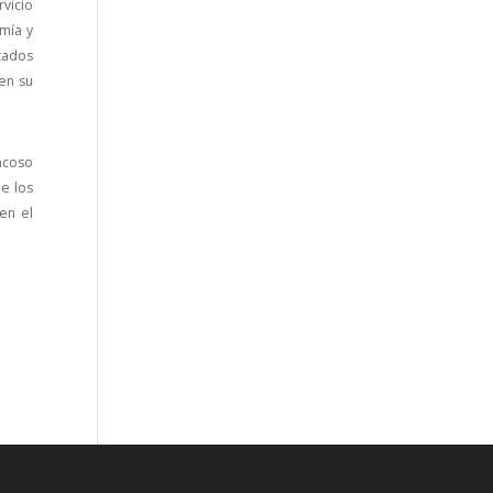
vicio
mía y
tados
 en su
acoso
de los
en el