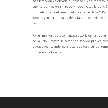
manifestación celebrada el pasado 18 de febrero, e
público del taxi de PP, PSOE y PODEMOS, y la petic
competitividad del Senado el presidente de la CNMC,
lobbies y multinacionales de la falsa economía colabo
favor.
Por último, los representantes sectoriales han de
de la CNMC contra un sector de servicio público como
ciudadanos, cuando éste está debida y suficientem
Gobierno de España.