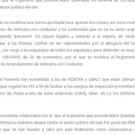
os que el organismo que preside Marín Quemada, en defensa de los lobb
ector público del taxi.
 de no modificar una norma aprobada hace apenas dos meses, así como man
nto de vehículos con conductor y ha confirmado que no se ha dado resp
ando transcurrir los plazos legales y estando a la espera de recibi
star a las mismas, confían en ser representados por la abogacía del Es
con cargo a los impuestos de todos los españoles, para defender su tesis 
o 1057/2015, de 20 de noviembre, por el que se modifica el Reglamen
a de Arrendamiento de Vehículos con Conductor.
 de Fomento han transmitido a los de FEDETAXI y UNALT que están ultiman
que regulan las VTC a fin de facilitar a los cuerpos de inspección la tramitac
r las malas praxis de estas empresas (Cabify, Uber, etc.) y los chófere
 economía colaborativa con el que el organismo que preside Marín Quemad
fectúa su enésimo ataque contra el sector público del taxi. Por parte de FED
es que se han llevado a cabo por esta federación como consecuencia 