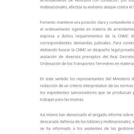
arrendamiento de vehículos con conductor, por l
multinacionales, efectúa su enésimo ataque contra el s
Fomento mantiene una posición clara y contundente
el ordenamiento vigente en materia de arrendamie
expresa a dichos requerimientos de la CNMC dej
correspondientes demandas judiciales. Para conte
debiendo buscar la CNMC un despacho legal privado, 
anulación de diversos preceptos del Real Decret
Ordenación de los Transportes Terrestres en materi
En este sentido los representantes del Ministerio
redacción de un criterio interpretativo de las normas 
los expedientes sancionadores que se produzcan po
trabajan para las mismas.
Así mismo han denunciado el sesgado informe sobre
descarada defensa de los lobbies y multinacionales, e
se ha informado a los asistentes de las gestion