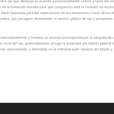
ntre las que destacan el acuerdo y posicionamiento común a favor del ser
ión de la formación morada para que comparezca ante la comisión de econo
 Marín Quemada, para dar explicaciones de sus actuaciones a favor de los ci
rativa, que persiguen desmantelar el servicio público de taxi y privatizarlo
nunciado nuevamente a Fomento su enorme preocupación por la campaña de 
 es el del taxi, pretendiéndose arrogar la titularidad del interés general 
ente representado y defendido en la Administración General del Estado y 