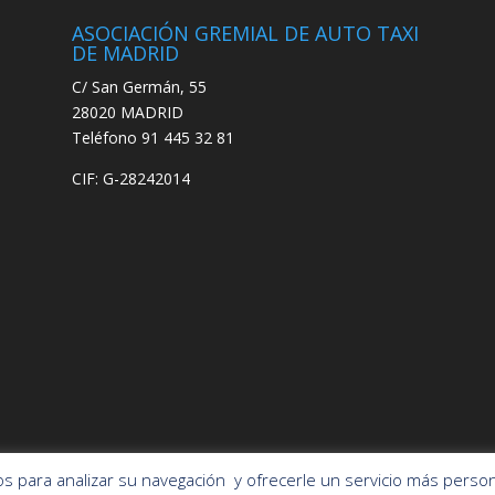
ASOCIACIÓN GREMIAL DE AUTO TAXI
DE MADRID
C/ San Germán, 55
28020 MADRID
Teléfono 91 445 32 81
CIF: G-28242014
ros para analizar su navegación y ofrecerle un servicio más person