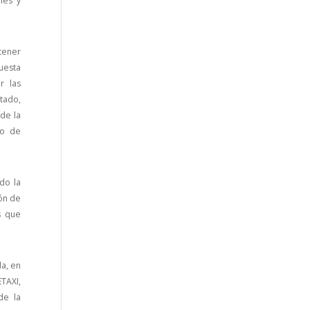
ies y
tener
uesta
r las
tado,
de la
to de
do la
ión de
s que
a, en
ETAXI,
de la