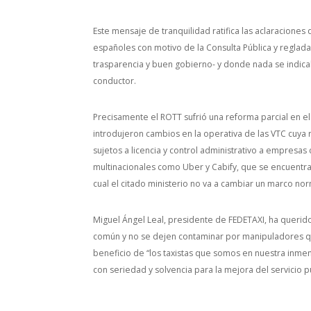
Este mensaje de tranquilidad ratifica las aclaracione
españoles con motivo de la Consulta Pública y regla
trasparencia y buen gobierno- y donde nada se indicab
conductor.
Precisamente el ROTT sufrió una reforma parcial en 
introdujeron cambios en la operativa de las VTC cuya
sujetos a licencia y control administrativo a empresa
multinacionales como Uber y Cabify, que se encuentra
cual el citado ministerio no va a cambiar un marco nor
Miguel Ángel Leal, presidente de FEDETAXI, ha querid
común y no se dejen contaminar por manipuladores que
beneficio de “los taxistas que somos en nuestra inme
con seriedad y solvencia para la mejora del servicio pú