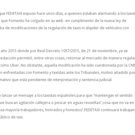
s que FEDETAXI expuso hace unos días, a quienes estaban alarmando a los taxis
da que Fomento ha colgado en su web -en cumplimento de la nueva ley de
a de modificaciones de la regulación de taxis ni alquiler de vehículos con
el año 2015 donde por Real Decreto 1057/2015, de 21 de noviembre, ya se
 redacción permitió, entre otras cosas, retornar al mercado de manera regula
s como Uber. No obstante, aquella modificación ha sido cuestionada por la CN
n enfrentadas con Fomento y taxistas ante los Tribunales, motivo añadido por
mativo que está pendiente de interpretación y sentencia judicial.
o lanzar un mensaje a los taxistas españoles para que “mantengan el sentido
 buscan agitación callejera o pescar en aguas revueltas”,cosa que no va en
nsa mayoría trabajadores, honrados y honestos”.FEDETAXI continuará trabaja
blico de taxi.