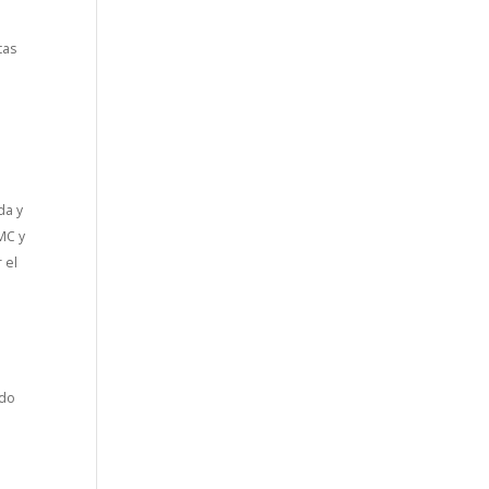
tas
da y
MC y
 el
ndo