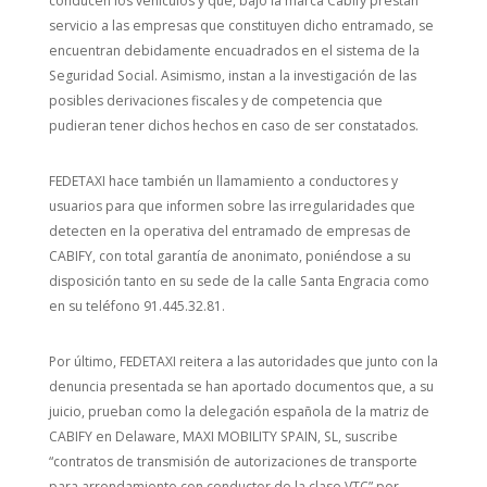
conducen los vehículos y que, bajo la marca Cabify prestan
servicio a las empresas que constituyen dicho entramado, se
encuentran debidamente encuadrados en el sistema de la
Seguridad Social. Asimismo, instan a la investigación de las
posibles derivaciones fiscales y de competencia que
pudieran tener dichos hechos en caso de ser constatados.
FEDETAXI hace también un llamamiento a conductores y
usuarios para que informen sobre las irregularidades que
detecten en la operativa del entramado de empresas de
CABIFY, con total garantía de anonimato, poniéndose a su
disposición tanto en su sede de la calle Santa Engracia como
en su teléfono 91.445.32.81.
Por último, FEDETAXI reitera a las autoridades que junto con la
denuncia presentada se han aportado documentos que, a su
juicio, prueban como la delegación española de la matriz de
CABIFY en Delaware, MAXI MOBILITY SPAIN, SL, suscribe
“contratos de transmisión de autorizaciones de transporte
para arrendamiento con conductor de la clase VTC” por