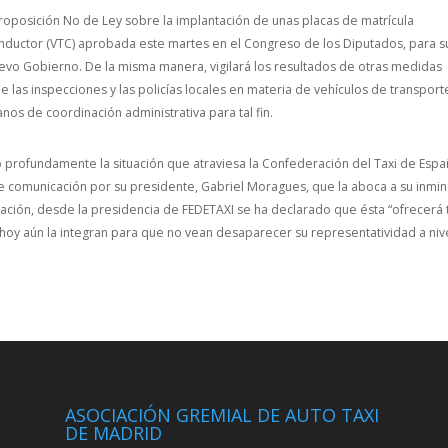
oposición No de Ley sobre la implantación de unas placas de matrícula
conductor (VTC) aprobada este martes en el Congreso de los Diputados, para s
uevo Gobierno. De la misma manera, vigilará los resultados de otras medidas
de las inspecciones y las policías locales en materia de vehículos de transpor
nos de coordinación administrativa para tal fin.
 profundamente la situación que atraviesa la Confederación del Taxi de Esp
de comunicación por su presidente, Gabriel Moragues, que la aboca a su inmi
uación, desde la presidencia de FEDETAXI se ha declarado que ésta “ofrecerá
 hoy aún la integran para que no vean desaparecer su representatividad a niv
ASOCIACIÓN GREMIAL DE AUTO TAXI
DE MADRID