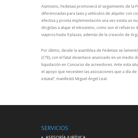
Asimismo, Fedetaxi promoverá el seguimiento de la Pr
diferenciadas para taxis y vehículos de alquiler con 
efectiva y pronta implementación una vez exista un n
dirigidas a atajar el intrusismo, como son el refuerzo 
viajeros hasta 9 plazas, además de la creación de órga
Por último, desde la asamblea de Fedetaxi se lamentó
(CTE), con el fatal desenlace anunciado en un medio 
liquidación en Concurso de acreedores. Ante esta sit
el apoyo que necesiten las asociaciones que a día de
estatal”, manifestó Miguel Ángel Leal.
SERVICIOS
ASESORÍA JURÍDICA