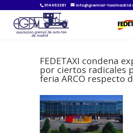
914453281
info@gremial-taximadrid
FEDETAXI condena exp
por ciertos radicales
feria ARCO respecto d