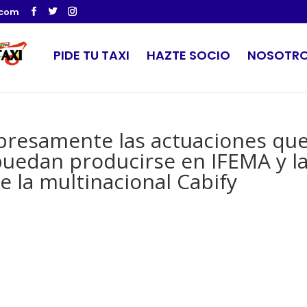
.com
PIDE TU TAXI
HAZTE SOCIO
NOSOTR
resamente las actuaciones qu
 puedan producirse en IFEMA y l
e la multinacional Cabify