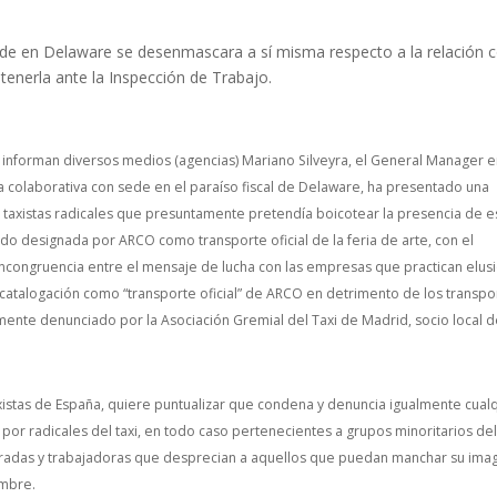
de en Delaware se desenmascara a sí misma respecto a la relación 
enerla ante la Inspección de Trabajo.
informan diversos medios (agencias) Mariano Silveyra, el General Manager 
ía colaborativa con sede en el paraíso fiscal de Delaware, ha presentado una
 taxistas radicales que presuntamente pretendía boicotear la presencia de e
do designada por ARCO como transporte oficial de la feria de arte, con el
incongruencia entre el mensaje de lucha con las empresas que practican elusi
u catalogación como “transporte oficial” de ARCO en detrimento de los transpo
mente denunciado por la Asociación Gremial del Taxi de Madrid, socio local 
xistas de España, quiere puntualizar que condena y denuncia igualmente cual
 por radicales del taxi, en todo caso pertenecientes a grupos minoritarios de
onradas y trabajadoras que desprecian a aquellos que puedan manchar su ima
ombre.