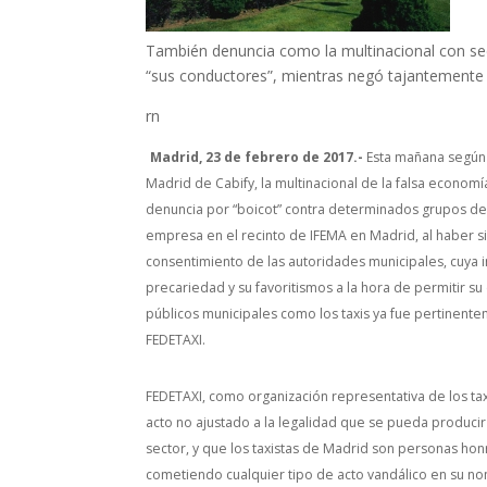
También denuncia como la multinacional con se
“sus conductores”, mientras negó tajantemente t
rn
Madrid, 23 de febrero de 2017.-
Esta mañana según 
Madrid de Cabify, la multinacional de la falsa econom
denuncia por “boicot” contra determinados grupos de
empresa en el recinto de IFEMA en Madrid, al haber si
consentimiento de las autoridades municipales, cuya 
precariedad y su favoritismos a la hora de permitir s
públicos municipales como los taxis ya fue pertinente
FEDETAXI.
FEDETAXI, como organización representativa de los ta
acto no ajustado a la legalidad que se pueda producir
sector, y que los taxistas de Madrid son personas h
cometiendo cualquier tipo de acto vandálico en su n