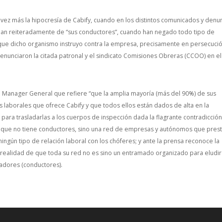
 vez más la hipocresía de Cabify, cuando en los distintos comunicados y denu
lan reiteradamente de “sus conductores”, cuando han negado todo tipo de
o que dicho organismo instruyo contra la empresa, precisamente en persecuci
enunciaron la citada patronal y el sindicato Comisiones Obreras (CCOO) en el
l Manager General que refiere “que la amplia mayoría (más del 90%) de sus
 laborales que ofrece Cabify y que todos ellos están dados de alta en la
 para trasladarlas a los cuerpos de inspección dada la flagrante contradicció
es que no tiene conductores, sino una red de empresas y autónomos que pres
 ningún tipo de relación laboral con los chóferes; y ante la prensa reconoce la
 realidad de que toda su red no es sino un entramado organizado para eludir
jadores (conductores).