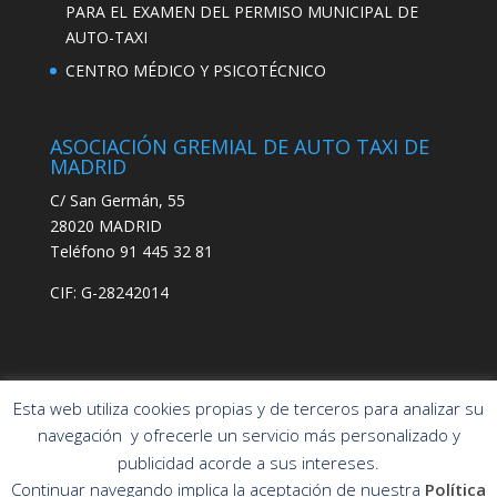
PARA EL EXAMEN DEL PERMISO MUNICIPAL DE
AUTO-TAXI
CENTRO MÉDICO Y PSICOTÉCNICO
ASOCIACIÓN GREMIAL DE AUTO TAXI DE
MADRID
C/ San Germán, 55
28020 MADRID
Teléfono 91 445 32 81
CIF: G-28242014
Esta web utiliza cookies propias y de terceros para analizar su
navegación y ofrecerle un servicio más personalizado y
publicidad acorde a sus intereses.
Asociación Gremial
POLÍTICA DE PRIVACIDAD
Continuar navegando implica la aceptación de nuestra
Política