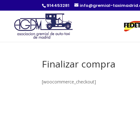
914453281
info@gremial-taximadrid
Finalizar compra
[woocommerce_checkout]