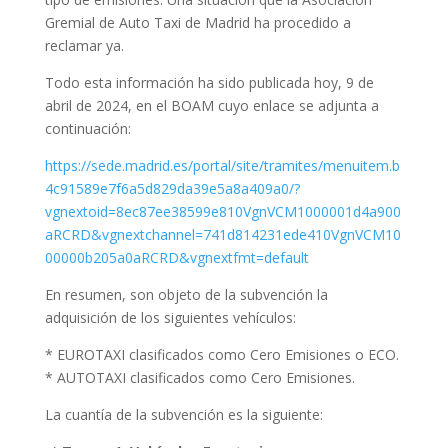
Gremial de Auto Taxi de Madrid ha procedido a
reclamar ya.
Todo esta información ha sido publicada hoy, 9 de
abril de 2024, en el BOAM cuyo enlace se adjunta a
continuación:
https://sede.madrid.es/portal/site/tramites/menuitem.b
4c91589e7f6a5d829da39e5a8a409a0/?
vgnextoid=8ec87ee38599e810VgnVCM1000001d4a900
aRCRD&vgnextchannel=741d814231ede410VgnVCM10
00000b205a0aRCRD&vgnextfmt=default
En resumen, son objeto de la subvención la
adquisición de los siguientes vehículos:
* EUROTAXI clasificados como Cero Emisiones o ECO.
* AUTOTAXI clasificados como Cero Emisiones.
La cuantía de la subvención es la siguiente: