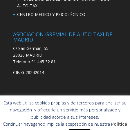
AUTO-TAXI
CENTRO MÉDICO Y PSICOTÉCNICO
ASOCIACIÓN GREMIAL DE AUTO TAXI DE
MADRID
C/ San Germán, 55
28020 MADRID
Teléfono 91 445 32 81
CIF: G-28242014
Esta web utiliza cookies propias y de terceros para analizar su
navegación y ofrecerle un servicio más personalizado y
publicidad acorde a sus intereses.
Asociación Gremial
POLÍTICA DE PRIVACIDAD
Continuar navegando implica la aceptación de nuestra
Política
Auto-Taxi de
POLÍTICA DE COOKIES
AVISO